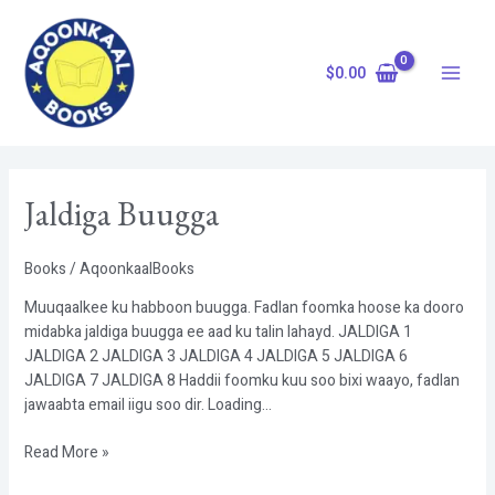
Skip
Main
to
Menu
content
$
0.00
Jaldiga
Jaldiga Buugga
Buugga
Books
/
AqoonkaalBooks
Muuqaalkee ku habboon buugga. Fadlan foomka hoose ka dooro
midabka jaldiga buugga ee aad ku talin lahayd. JALDIGA 1
JALDIGA 2 JALDIGA 3 JALDIGA 4 JALDIGA 5 JALDIGA 6
JALDIGA 7 JALDIGA 8 Haddii foomku kuu soo bixi waayo, fadlan
jawaabta email iigu soo dir. Loading…
Read More »