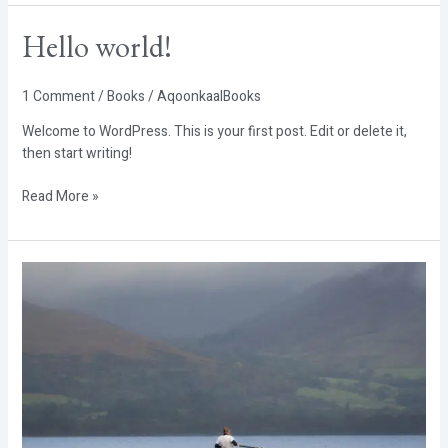
Hello
Hello world!
world!
1 Comment
/
Books
/
AqoonkaalBooks
Welcome to WordPress. This is your first post. Edit or delete it,
then start writing!
Read More »
Outing
justo
morbi
wild